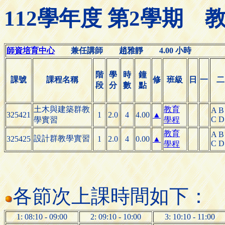
112學年度 第2學期
師資培育中心
兼任講師 趙雅靜 4.00 小時
階
學
時
鐘
課號
課程名稱
修
班級
日
一
二
段
分
數
點
土木與建築群教
教育
A B
325421
1
2.0
4
4.00
▲
C D
學實習
學程
教育
A B
設計群教學實習
325425
1
2.0
4
0.00
▲
C D
學程
各節次上課時間如下：
1: 08:10 - 09:00
2: 09:10 - 10:00
3: 10:10 - 11:00