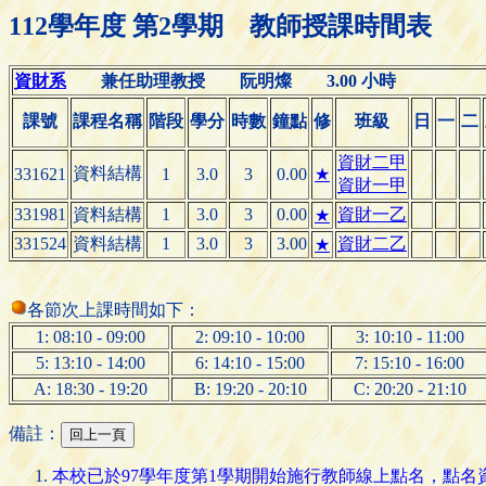
112學年度 第2學期 教師授課時間表
資財系
兼任助理教授 阮明燦 3.00 小時
課號
課程名稱
階段
學分
時數
鐘點
修
班級
日
一
二
資財二甲
資料結構
331621
1
3.0
3
0.00
★
資財一甲
331981
資料結構
1
3.0
3
0.00
資財一乙
★
331524
資料結構
1
3.0
3
3.00
資財二乙
★
各節次上課時間如下：
1: 08:10 - 09:00
2: 09:10 - 10:00
3: 10:10 - 11:00
5: 13:10 - 14:00
6: 14:10 - 15:00
7: 15:10 - 16:00
A: 18:30 - 19:20
B: 19:20 - 20:10
C: 20:20 - 21:10
備註：
本校已於97學年度第1學期開始施行教師線上點名，點