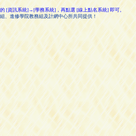
資訊系統]→[學務系統]，再點選 [線上點名系統] 即可。
組、進修學院教務組及計網中心所共同提供！