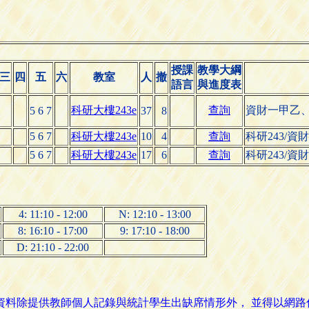
授課
教學大綱
三
四
五
六
教室
人
撤
語言
與進度表
科研大樓243e
查詢
資財一甲乙
5 6 7
37
8
5 6 7
科研大樓243e
10
4
查詢
科研243/
5 6 7
科研大樓243e
17
6
查詢
科研243/
4: 11:10 - 12:00
N: 12:10 - 13:00
8: 16:10 - 17:00
9: 17:10 - 18:00
D: 21:10 - 22:00
名資料除提供教師個人記錄與統計學生出缺席情形外， 並得以網