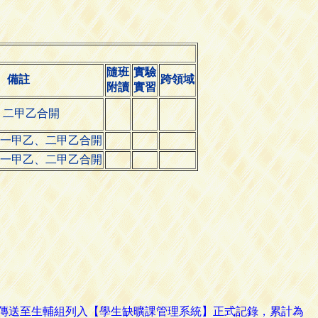
隨班
實驗
備註
跨領域
附讀
實習
、二甲乙合開
資財一甲乙、二甲乙合開
資財一甲乙、二甲乙合開
路傳送至生輔組列入【學生缺曠課管理系統】正式記錄，累計為