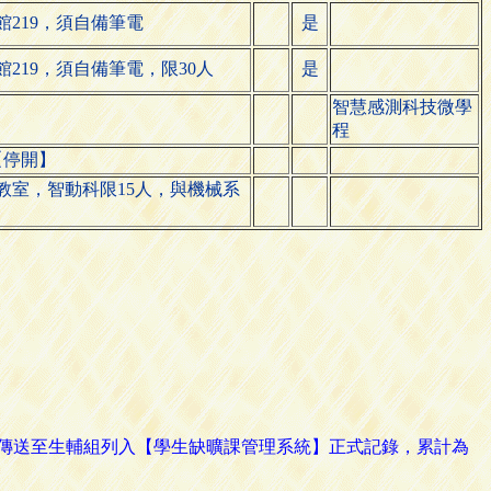
館219，須自備筆電
是
館219，須自備筆電，限30人
是
智慧感測科技微學
程
【停開】
教室，智動科限15人，與機械系
路傳送至生輔組列入【學生缺曠課管理系統】正式記錄，累計為