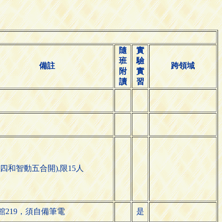
隨
實
班
驗
備註
跨領域
附
實
讀
習
械四和智動五合開),限15人
館219，須自備筆電
是