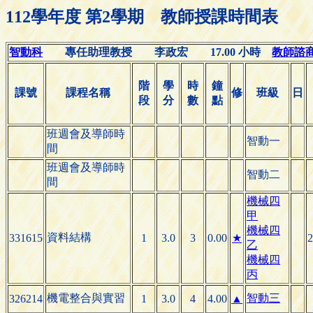
112學年度 第2學期 教師授課時間表
智動科
專任助理教授 李政宏 17.00 小時
教師諮商時間
階
學
時
鐘
課號
課程名稱
修
班級
日
段
分
數
點
班週會及導師時
智動一
間
班週會及導師時
智動二
間
機械四
甲
機械四
資料結構
331615
1
3.0
3
0.00
★
2
乙
機械四
丙
機電整合與實習
智動三
326214
1
3.0
4
4.00
▲