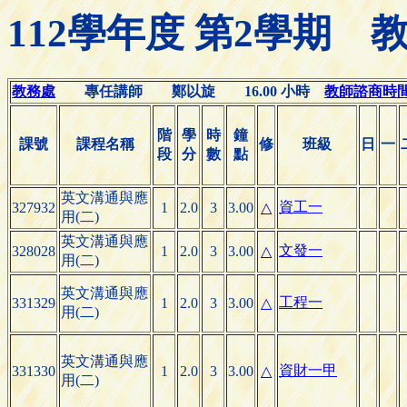
112學年度 第2學期
教務處
專任講師 鄭以旋 16.00 小時
教師諮商時間(Of
階
學
時
鐘
課號
課程名稱
修
班級
日
一
段
分
數
點
英文溝通與應
資工一
327932
1
2.0
3
3.00
△
用(二)
英文溝通與應
文發一
328028
1
2.0
3
3.00
△
用(二)
英文溝通與應
工程一
331329
1
2.0
3
3.00
△
用(二)
英文溝通與應
資財一甲
331330
1
2.0
3
3.00
△
用(二)