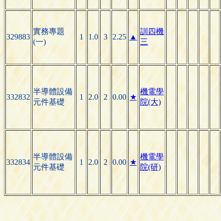
實務專題
訓四機
329883
1
1.0
3
2.25
▲
(一)
三
半導體設備
機電學
332832
1
2.0
2
0.00
★
元件基礎
院(大)
半導體設備
機電學
332834
1
2.0
2
0.00
★
元件基礎
院(研)