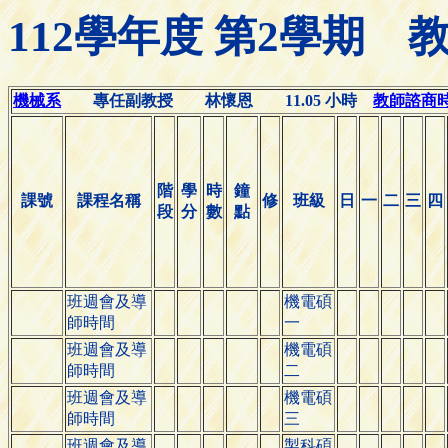
112學年度 第2學期
機械系
專任副教授 林懷恩 11.05 小時
教師諮商時間(
階
學
時
鐘
課號
課程名稱
修
班級
日
一
二
三
四
段
分
數
點
班週會及導
機電碩
師時間
一
班週會及導
機電碩
師時間
二
班週會及導
機電碩
師時間
三
班週會及導
製科碩