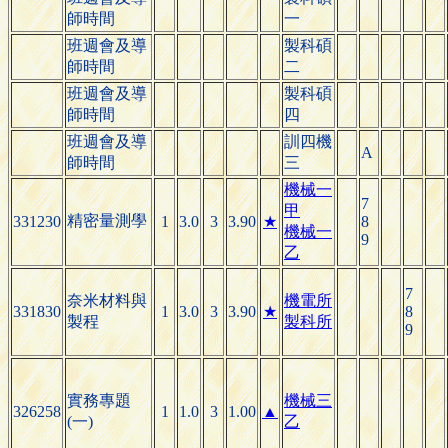
師時間
一
班週會及導
製科碩
師時間
二
班週會及導
製科碩
師時間
四
班週會及導
訓四機
A
師時間
三
機械一
7
甲
精密量測學
331230
1
3.0
3
3.90
★
8
機械一
9
乙
7
奈米材料與
機電所
331830
1
3.0
3
3.90
★
8
製程
製科所
9
實務專題
機械三
326258
1
1.0
3
1.00
▲
(一)
乙