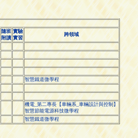
隨班
實驗
跨領域
附讀
實習
智慧鐵道微學程
機電_第二專長【車輛系_車輛設計與控制】
智慧節能電源科技微學程
智慧鐵道微學程