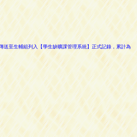
路傳送至生輔組列入【學生缺曠課管理系統】正式記錄，累計為