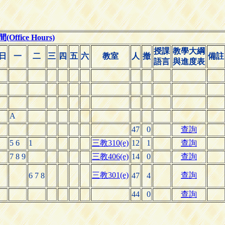
ffice Hours)
授課
教學大綱
日
一
二
三
四
五
六
教室
人
撤
備註
語言
與進度表
A
47
0
查詢
5 6
1
三教310(e)
12
1
查詢
7 8 9
三教406(e)
14
0
查詢
三教301(e)
查詢
6 7 8
47
4
44
0
查詢