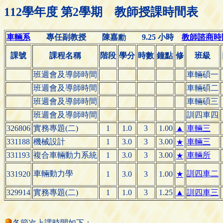
112學年度 第2學期 教師授課時間表
車輛系
專任副教授 陳
9.25 小時
教師諮商時間(O
嘉

課號
課程名稱
階段
學分
時數
鐘點
修
班級
班週會及導師時間
車輛碩一
班週會及導師時間
車輛碩二
班週會及導師時間
車輛碩三
班週會及導師時間
訓四車四
326806
實務專題(二)
1
1.0
3
1.00
▲
車輛三
331188
機械設計
1
3.0
3
3.00
車輛三
★
331193
複合車輛動力系統
1
3.0
3
3.00
車輛所
★
車輛動力學
訓四車二
331920
1
3.0
3
1.00
★
329914
實務專題(二)
1
1.0
3
1.25
▲
訓四車三
各節次上課時間如下：