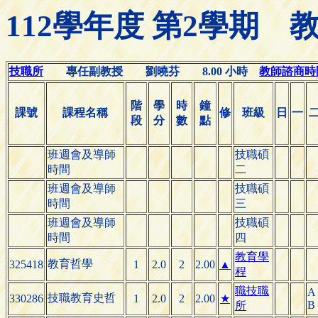
112學年度 第2學期
技職所
專任副教授 劉曉芬 8.00 小時
教師諮商時間(O
階
學
時
鐘
課號
課程名稱
修
班級
日
一
段
分
數
點
班週會及導師
技職碩
時間
二
班週會及導師
技職碩
時間
三
班週會及導師
技職碩
時間
四
教育學
教育哲學
325418
1
2.0
2
2.00
▲
程
職技職
A
技職教育史哲
330286
1
2.0
2
2.00
★
B
所