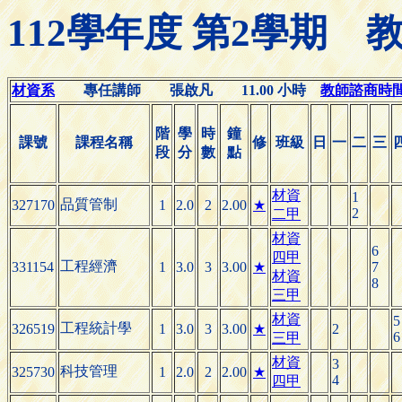
112學年度 第2學期
材資系
專任講師 張啟凡 11.00 小時
教師諮商時間(Of
階
學
時
鐘
課號
課程名稱
修
班級
日
一
二
三
段
分
數
點
材資
1
品質管制
327170
1
2.0
2
2.00
★
2
二甲
材資
6
四甲
工程經濟
331154
1
3.0
3
3.00
★
7
材資
8
三甲
材資
5
工程統計學
326519
1
3.0
3
3.00
★
2
6
三甲
材資
3
科技管理
325730
1
2.0
2
2.00
★
4
四甲