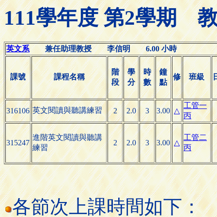
111學年度 第2學期
英文系
兼任助理教授 李信明 6.00 小時
階
學
時
鐘
課號
課程名稱
修
班級
段
分
數
點
工管一
英文閱讀與聽講練習
316106
2
2.0
3
3.00
△
丙
進階英文閱讀與聽講
工管二
315247
2
2.0
3
3.00
△
練習
丙
各節次上課時間如下：