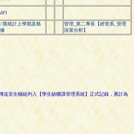
MFI
 / 限統計上學期及格
管理_第二專長【經管系_管理
修
決策分析】
路傳送至生輔組列入【學生缺曠課管理系統】正式記錄，累計為