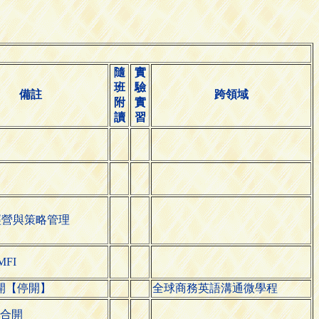
隨
實
班
驗
備註
跨領域
附
實
讀
習
)經營與策略管理
MFI
開【停開】
全球商務英語溝通微學程
合開