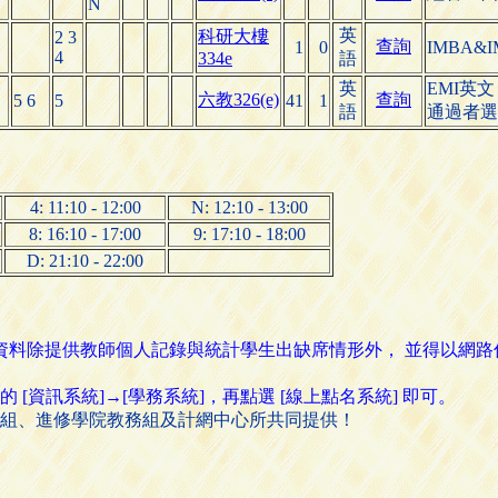
N
英
科研大樓
2 3
查詢
1
0
IMBA&I
4
334e
語
英
EMI英文
六教326(e)
查詢
5 6
5
41
1
語
通過者選
4: 11:10 - 12:00
N: 12:10 - 13:00
8: 16:10 - 17:00
9: 17:10 - 18:00
D: 21:10 - 22:00
名資料除提供教師個人記錄與統計學生出缺席情形外， 並得以網
資訊系統]→[學務系統]，再點選 [線上點名系統] 即可。
組、進修學院教務組及計網中心所共同提供！