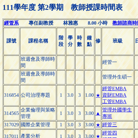
111學年度 第2學期 教師授課時間表
經管系
專任副教授 林雅惠 8.00 小時
教師諮商時間(O
階
學
時
鐘
課號
課程名稱
修
班級
段
分
數
點
班週會及導師時
經管一
間
班週會及導師時
管理外生碩一
間
經管EMBA
316854
公司治理專題
1
3.0
3
1.00
資財EMBA
★
工管EMBA
企業倫理與策略
管理外國學生
314565
1
3.0
3
3.00
▲
管理
專班
317029
國際企業管理
1
3.0
3
3.00
經管三
★
經管四
產業分析
317011
1
3.0
3
3.00
★