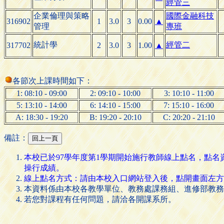
經管三
企業倫理與策略
國際金融科技
316902
1
3.0
3
0.00
▲
管理
專班
統計學
經管二
317702
2
3.0
3
1.00
▲
各節次上課時間如下：
1: 08:10 - 09:00
2: 09:10 - 10:00
3: 10:10 - 11:00
5: 13:10 - 14:00
6: 14:10 - 15:00
7: 15:10 - 16:00
A: 18:30 - 19:20
B: 19:20 - 20:10
C: 20:20 - 21:10
備註：
本校已於97學年度第1學期開始施行教師線上點名，點
操行成績。
線上點名方式：請由本校入口網站登入後，點開畫面左方的 [
本資料係由本校各教學單位、教務處課務組、進修部教務
若您對課程有任何問題，請洽各開課系所。