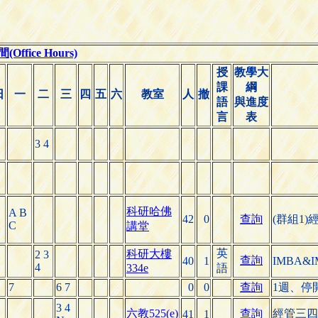
ffice Hours)
授
教學大
課
綱
日
一
二
三
四
五
六
教室
人
撤
語
與進度
言
表
3 4
科研哈佛
A B
42
0
查詢
(群組1
C
講堂
英
科研大樓
2 3
查詢
40
1
IMBA&I
4
334e
語
7
6 7
0
0
查詢
1週、停
3 4
六教525(e)
查詢
經管三四
41
1