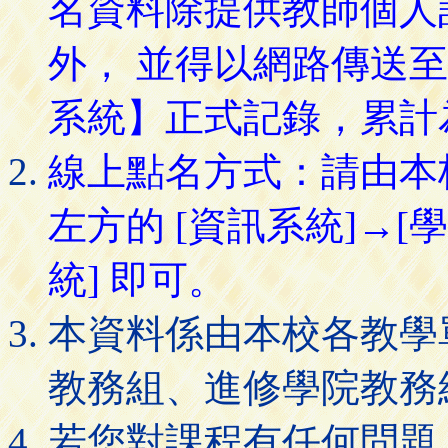
名資料除提供教師個人
外， 並得以網路傳送
系統】正式記錄，累計
線上點名方式：請由本
左方的 [資訊系統]→[
統] 即可。
本資料係由本校各教學
教務組、進修學院教務
若您對課程有任何問題