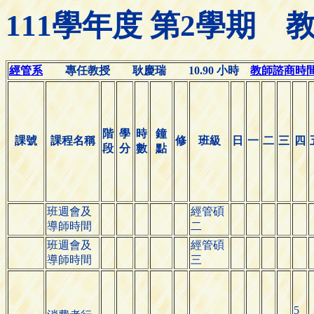
111學年度 第2學期
經管系
專任教授 耿慶瑞 10.90 小時
教師諮商時間(Of
階
學
時
鐘
課號
課程名稱
修
班級
日
一
二
三
四
段
分
數
點
班週會及
經管碩
導師時間
二
班週會及
經管碩
導師時間
三
5