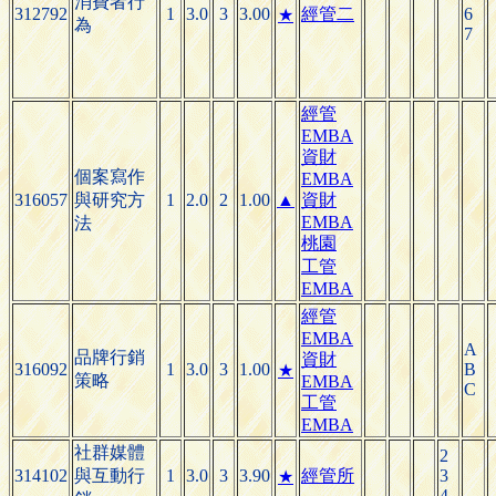
消費者行
312792
1
3.0
3
3.00
經管二
6
★
為
7
經管
EMBA
資財
個案寫作
EMBA
316057
與研究方
1
2.0
2
1.00
▲
資財
EMBA
法
桃園
工管
EMBA
經管
EMBA
A
品牌行銷
資財
316092
1
3.0
3
1.00
B
★
策略
EMBA
C
工管
EMBA
社群媒體
2
314102
與互動行
1
3.0
3
3.90
經管所
3
★
4