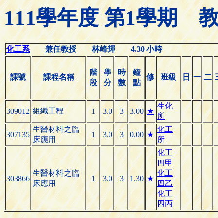
111學年度 第1學期
化工系
兼任教授 林峰輝 4.30 小時
階
學
時
鐘
課號
課程名稱
修
班級
日
一
二
段
分
數
點
生化
組織工程
309012
1
3.0
3
3.00
★
所
生醫材料之臨
化工
307135
1
3.0
3
0.00
★
床應用
所
化工
四甲
生醫材料之臨
化工
303866
1
3.0
3
1.30
★
床應用
四乙
化工
四丙