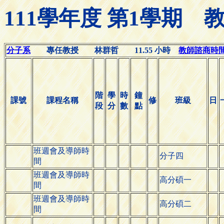
111學年度 第1學期
分子系
專任教授 林群哲 11.55 小時
教師諮商時間(Of
階
學
時
鐘
課號
課程名稱
修
班級
日
段
分
數
點
班週會及導師時
分子四
間
班週會及導師時
高分碩一
間
班週會及導師時
高分碩二
間