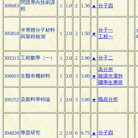
問題導向技術課
309683
1
1.0
2
1.30
▲
分子四
程
半導體分子材料
分子一
3
305818
1
2.0
2
1.50
★
4
與製程檢測
工程一
工程數學（一）
分子二
305313
1
2.0
2
2.00
▲
高分所
306603
生醫有機材料
1
3.0
3
3.00
能源光電外
★
國學生專班
染顏料學特論
職高分所
309252
1
3.0
3
3.00
★
專題研究
分子四
304028
2
2.0
6
0.75
▲