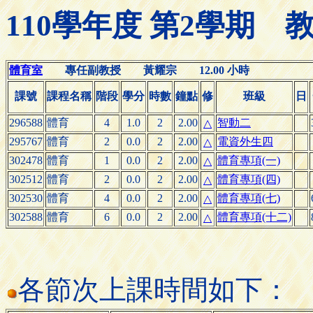
110學年度 第2學期
體育室
專任副教授 黃耀宗 12.00 小時
課號
課程名稱
階段
學分
時數
鐘點
修
班級
日
296588
體育
4
1.0
2
2.00
智動二
△
295767
體育
2
0.0
2
2.00
電資外生四
△
302478
體育
1
0.0
2
2.00
體育專項(一)
△
302512
體育
2
0.0
2
2.00
體育專項(四)
△
302530
體育
4
0.0
2
2.00
體育專項(七)
△
302588
體育
6
0.0
2
2.00
體育專項(十二)
△
各節次上課時間如下：