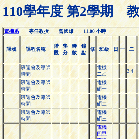
110學年度 第2學期
電機系
專任教授 曾國雄 11.00 小時
階
學
時
鐘
課號
課程名稱
修
班級
日
一
二
段
分
數
點
班週會及導師
電機
3 4
時間
二乙
班週會及導師
電機
時間
碩一
班週會及導師
電機
時間
碩二
班週會及導師
電機
時間
碩三
電機
四甲