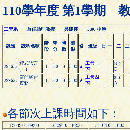
110學年度 第1學期
工管系
兼任助理教授 吳建樺 3.00 小時
階
學
時
鐘
課號
課程名稱
修
班級
日
一
二
三
段
分
數
點
程式語言
工管一
B C
294632
1
3.0
3
3.00
▲
D
(一)
丙
電商經營
工管四
8 9
299627
1
3.0
3
3.00
★
A
實務
丙
各節次上課時間如下：
1: 08:10 - 09:00
2: 09:10 - 10:00
3: 10:10 - 11:00