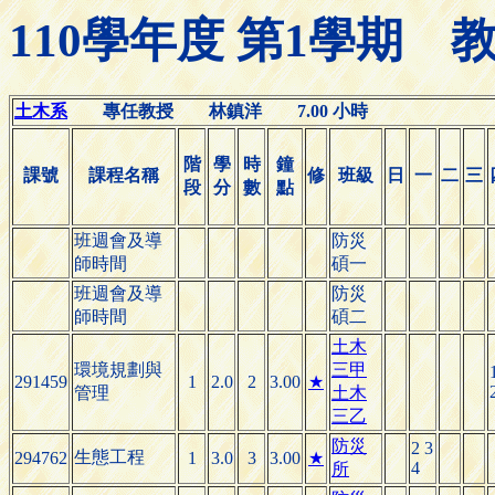
110學年度 第1學期
土木系
專任教授 林鎮洋 7.00 小時
階
學
時
鐘
課號
課程名稱
修
班級
日
一
二
三
段
分
數
點
班週會及導
防災
師時間
碩一
班週會及導
防災
師時間
碩二
土木
環境規劃與
三甲
291459
1
2.0
2
3.00
★
管理
土木
三乙
防災
2 3
生態工程
294762
1
3.0
3
3.00
★
4
所