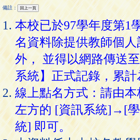
備註：
本校已於97學年度第
名資料除提供教師個人
外， 並得以網路傳送
系統】正式記錄，累計
線上點名方式：請由本
左方的 [資訊系統]→[
統] 即可。