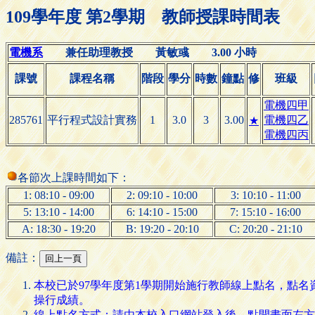
109學年度 第2學期 教師授課時間表
電機系
兼任助理教授 黃敏彧 3.00 小時
課號
課程名稱
階段
學分
時數
鐘點
修
班級
電機四甲
285761
平行程式設計實務
1
3.0
3
3.00
電機四乙
★
電機四丙
各節次上課時間如下：
1: 08:10 - 09:00
2: 09:10 - 10:00
3: 10:10 - 11:00
5: 13:10 - 14:00
6: 14:10 - 15:00
7: 15:10 - 16:00
A: 18:30 - 19:20
B: 19:20 - 20:10
C: 20:20 - 21:10
備註：
本校已於97學年度第1學期開始施行教師線上點名，點
操行成績。
線上點名方式：請由本校入口網站登入後，點開畫面左方的 [