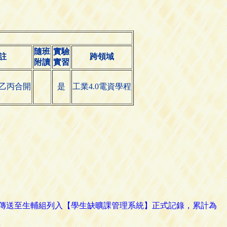
隨班
實驗
註
跨領域
附讀
實習
乙丙合開
是
工業4.0電資學程
路傳送至生輔組列入【學生缺曠課管理系統】正式記錄，累計為