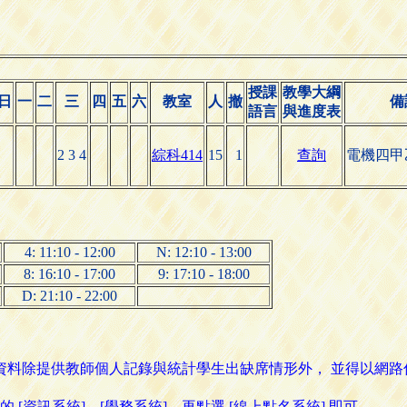
授課
教學大綱
日
一
二
三
四
五
六
教室
人
撤
備
語言
與進度表
2 3 4
綜科414
15
1
查詢
電機四甲
4: 11:10 - 12:00
N: 12:10 - 13:00
8: 16:10 - 17:00
9: 17:10 - 18:00
D: 21:10 - 22:00
名資料除提供教師個人記錄與統計學生出缺席情形外， 並得以網
資訊系統]→[學務系統]，再點選 [線上點名系統] 即可。