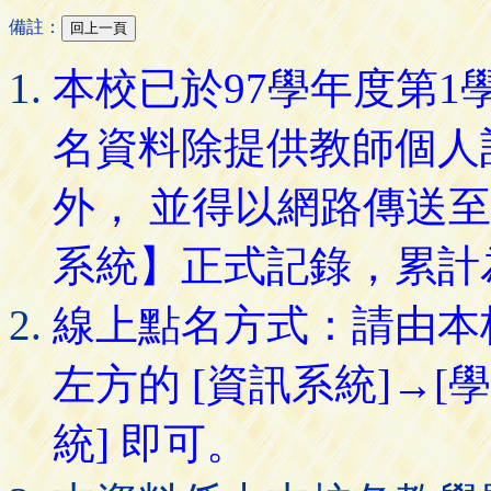
備註：
本校已於97學年度第
名資料除提供教師個人
外， 並得以網路傳送
系統】正式記錄，累計
線上點名方式：請由本
左方的 [資訊系統]→[
統] 即可。