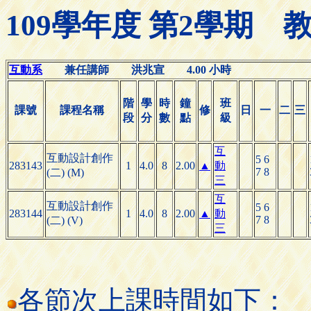
109學年度 第2學期
互動系
兼任講師 洪兆宣 4.00 小時
階
學
時
鐘
班
課號
課程名稱
修
日
一
二
三
段
分
數
點
級
互
互動設計創作
5 6
283143
1
4.0
8
2.00
▲
動
7 8
(二) (M)
三
互
互動設計創作
5 6
283144
1
4.0
8
2.00
▲
動
7 8
(二) (V)
三
各節次上課時間如下：