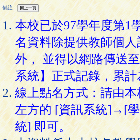
備註：
本校已於97學年度第
名資料除提供教師個人
外， 並得以網路傳送
系統】正式記錄，累計
線上點名方式：請由本
左方的 [資訊系統]→[
統] 即可。