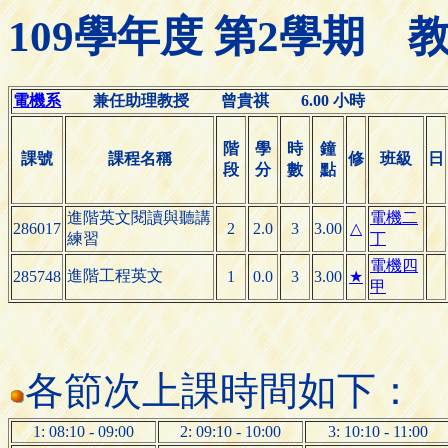
109學年度 第2學期
電機系
兼任助理教授 曾貴祺 6.00 小時
階
學
時
鐘
課號
課程名稱
修
班級
日
段
分
數
點
進階英文閱讀與聽講
電機二
286017
2
2.0
3
3.00
△
練習
丁
電機四
進階工程英文
285748
1
0.0
3
3.00
★
甲
各節次上課時間如下：
1: 08:10 - 09:00
2: 09:10 - 10:00
3: 10:10 - 11:00