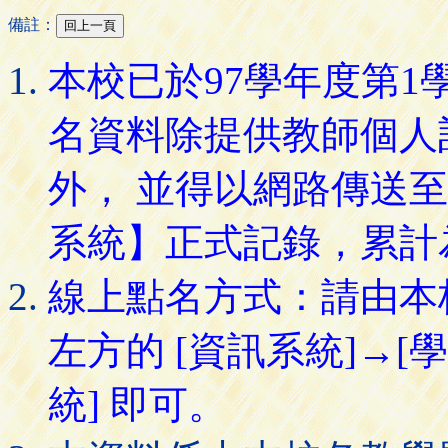
備註：
本校已於97學年度第
名資料除提供教師個人
外， 並得以網路傳送
系統】正式記錄，累計
線上點名方式：請由本
左方的 [資訊系統]→[
統] 即可。