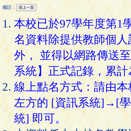
備註：
本校已於97學年度第
名資料除提供教師個人
外， 並得以網路傳送
系統】正式記錄，累計
線上點名方式：請由本
左方的 [資訊系統]→[
統] 即可。