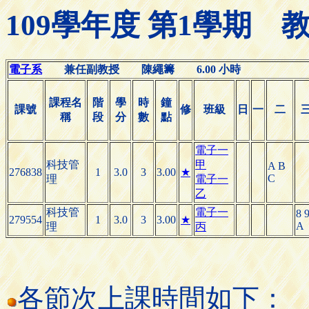
109學年度 第1學期
電子系
兼任副教授 陳繩籌 6.00 小時
課程名
階
學
時
鐘
課號
修
班級
日
一
二
稱
段
分
數
點
電子一
科技管
甲
A B
276838
1
3.0
3
3.00
★
C
理
電子一
乙
科技管
電子一
8 
279554
1
3.0
3
3.00
★
A
理
丙
各節次上課時間如下：