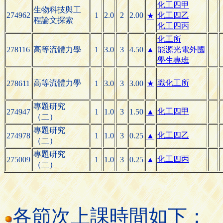
化工四甲
生物科技與工
274962
1
2.0
2
2.00
化工四乙
★
程論文探索
化工四丙
化工所
278116
高等流體力學
1
3.0
3
4.50
▲
能源光電外國
學生專班
高等流體力學
職化工所
278611
1
3.0
3
3.00
★
專題研究
化工四甲
274947
1
1.0
3
1.50
▲
（二）
專題研究
化工四乙
274978
1
1.0
3
0.25
▲
（二）
專題研究
化工四丙
275009
1
1.0
3
0.25
▲
（二）
各節次上課時間如下：