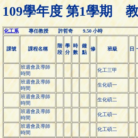
109學年度 第1學期
化工系
專任教授 許哲奇 9.50 小時
階
學
時
鐘
課號
課程名稱
修
班級
日
段
分
數
點
班週會及導師
化工三甲
時間
班週會及導師
生化碩一
時間
班週會及導師
生化碩二
時間
班週會及導師
化工碩一
時間
班週會及導師
化工碩二
時間