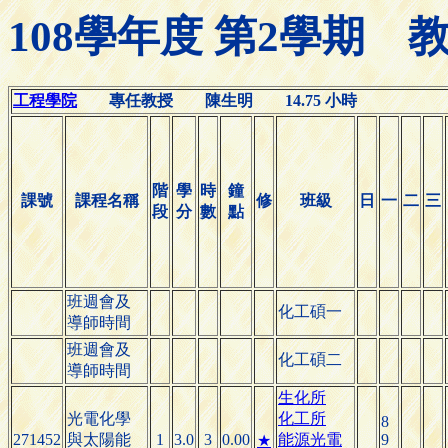
108學年度 第2學期
工程學院
專任教授 陳生明 14.75 小時
階
學
時
鐘
課號
課程名稱
修
班級
日
一
二
三
段
分
數
點
班週會及
化工碩一
導師時間
班週會及
化工碩二
導師時間
生化所
光電化學
化工所
8
271452
與太陽能
1
3.0
3
0.00
能源光電
9
★