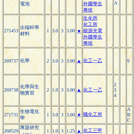
A
電池
外國學生
專班
生化所
化工所
尖端科學
271453
1
3.0
3
3.00
能源光電
★
材料
外國學生
專班
化學
化工一乙
269737
2
3.0
3
3.00
▲
9
2
化學與生
269738
2
1.0
3
3.00
▲
化工一乙
3
物實習
4
A
生物電化
職化工所
271731
1
3.0
3
3.00
★
B
學
C
專題研究
化工三甲
268529
1
1.0
3
1.25
▲
（一）