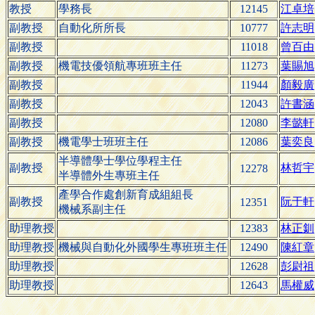
教授
學務長
12145
江卓培
副教授
自動化所所長
10777
許志明
副教授
11018
曾百由
副教授
機電技優領航專班班主任
11273
葉賜旭
副教授
11944
顏毅廣
副教授
12043
許書涵
副教授
12080
李懿軒
副教授
機電學士班班主任
12086
葉奕良
半導體學士學位學程主任
副教授
林哲宇
12278
半導體外生專班主任
產學合作處創新育成組組長
副教授
阮于軒
12351
機械系副主任
助理教授
12383
林正釧
助理教授
機械與自動化外國學生專班班主任
12490
陳紅章
助理教授
12628
彭尉祖
助理教授
12643
馬權威