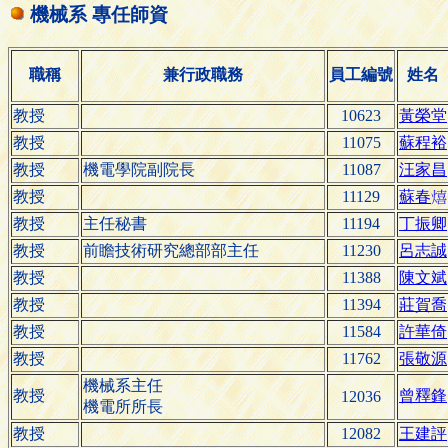
機械系 專任師資
職稱
兼行政職務
員工編號
姓名
教授
10623
黃榮堂
教授
11075
蘇程裕
教授
機電學院副院長
11087
汪家昌
教授
11129
蘇
春

教授
主任秘書
11194
丁振卿
教授
前瞻技術研究總部部主任
11230
呂志誠
教授
11388
陳文斌
教授
11394
莊賀喬
教授
11584
許華倚
教授
11762
張敬源
機械系主任
教授
曾釋鋒
12036
機電所所長
教授
12082
王建評