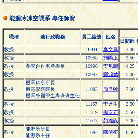
能源冷凍空調系 專任師資
職稱
兼行政職務
員工編號
姓名
日間部
教授
10911
李文興
3.00
教授
10958
施陽正
3.50
教授
產學合作處產學長
10996
李魁鵬
4.25
教授
10997
鄭鴻斌
5.00
機電科所所長
教授
機電學院院長
11083
簡良翰
7.00
機電外國學生專班班主任
教授
11167
李達生
3.50
教授
11319
楊安石
5.50
教授
11677
顏維謀
7.00
能源所所長
教授
陳清祺
11684
6.50
能源系主任