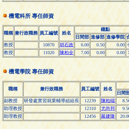
機電科所 專任師資
鐘點
職稱
兼行政職務
員工編號
姓名
日間部
進修部
進修學院
教授
10870
胡石政
6.00
0.50
0.00
教授
11020
陳柏全
7.00
0.00
0.00
機電學院 專任師資
職稱
兼行政職務
員工編號
姓名
日間
副教授
研發處實習就業輔導組組長
12239
陳柏端
8.5
助理教授
12310
尤尚邦
9.5
助理教授
12456
嚴建隆
20.0