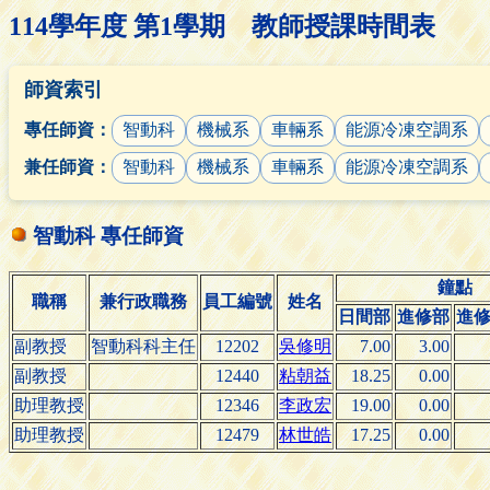
114學年度 第1學期 教師授課時間表
師資索引
專任師資：
智動科
機械系
車輛系
能源冷凍空調系
兼任師資：
智動科
機械系
車輛系
能源冷凍空調系
智動科 專任師資
鐘點
職稱
兼行政職務
員工編號
姓名
日間部
進修部
進
副教授
智動科科主任
12202
吳修明
7.00
3.00
副教授
12440
粘朝益
18.25
0.00
助理教授
12346
李政宏
19.00
0.00
助理教授
12479
林世皓
17.25
0.00