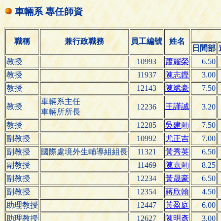
車輛系 專任師資
職稱
兼行政職務
員工編號
姓名
日間部
教授
10993
蕭耀榮
6.50
教授
11937
陳志鏗
3.00
教授
12143
陳斌豪
7.50
車輛系主任
教授
王謹誠
12236
3.20
車輛所所長
教授
12285
吳
7.50
建

副教授
10992
尤正吉
7.00
副教授
國際處境外生輔導組組長
11321
黃秀英
6.50
副教授
11469
陳
8.25
嘉

副教授
12234
黃晟豪
6.50
副教授
12354
蔣欣翰
4.50
助理教授
12447
黃盈庭
6.00
助理教授
12627
陳明彥
3.00