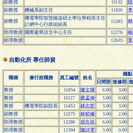
副教授
11132
陸
副教授
機械系副主任
11826
李
機電學院智慧鐵道碩士學位學程班主任
副教授
林
12283
計網中心行政組組長
助理教授
國際處華語文中心主任
12276
楊
助理教授
12635
覃
自動化所 專任師資
鐘點
職稱
兼行政職務
員工編號
姓名
日間部
進修部
教授
11054
陳文輝
6.00
3.00
教授
11127
蔡孟伸
5.00
0.00
教授
機電學院副院長
11453
林志哲
3.00
3.00
副教授
12275
林郁修
3.00
2.00
助理教授
12286
胡念祖
6.00
3.00
助理教授
12394
陳詩雯
3.00
0.00