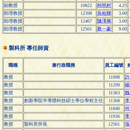
副教授
10822
柯明村
4.25
助理教授
12398
吳柏輝
3.00
助理教授
12467
陳澤興
3.00
助理教授
12561
蔡一豪
9.00
製科所 專任師資
職稱
兼行政職務
員工編號
教授
11098
許
教授
11299
楊
教授
11363
魏
教授
創新學院半導體科技碩士學位學程主任
11368
李
教授
11840
何
教授
11936
李
教授
製科所所長
12501
張