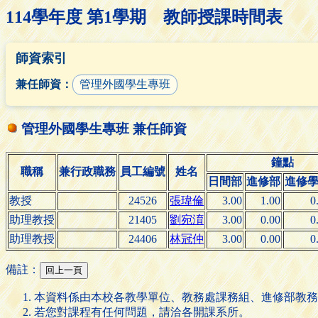
114學年度 第1學期 教師授課時間表
師資索引
兼任師資：
管理外國學生專班
管理外國學生專班 兼任師資
鐘點
職稱
兼行政職務
員工編號
姓名
日間部
進修部
進修
教授
24526
張瑋倫
3.00
1.00
0
助理教授
21405
劉宛淯
3.00
0.00
0
助理教授
24406
林冠仲
3.00
0.00
0
備註：
本資料係由本校各教學單位、教務處課務組、進修部教務
若您對課程有任何問題，請洽各開課系所。