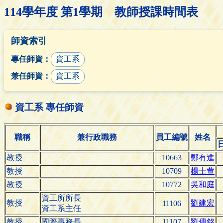
114學年度 第1學期 教師授課時間表
師資索引
專任師資：
資工系
兼任師資：
資工系
資工系 專任師資
職稱
兼行政職務
員工編號
姓名
教授
10663
鄭有進
教授
10709
楊士萱
教授
10772
吳和庭
資工所所長
教授
劉建宏
11106
資工系主任
教授
國際事務長
11107
劉傳銘