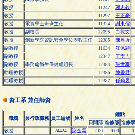
教授
11247
郭忠義
教授
11297
王正豪
教授
電資學士班班主任
11324
謝東儒
教授
副校長
12095
白敦文
教授
創新學院資訊安全學位學程主任
12385
陳昱圻
副教授
11634
江佩穎
副教授
12347
王李吉
副教授
學務處衛生保健組組長
12384
張世豪
助理教授
12386
陳香君
助理教授
12387
孫勤昱
資工系 兼任師資
鐘點
職稱
兼行政職務
員工編號
姓名
日間部
進修部
進修
教授
24424
謝金雲
2.00
0.00
0