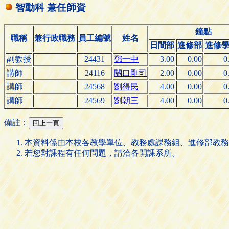
智動科 兼任師資
鐘點
職稱
兼行政職務
員工編號
姓名
日間部
進修部
進修
副教授
24431
鄧一中
3.00
0.00
0
講師
24116
關口剛司
2.00
0.00
0
講師
24568
劉得民
4.00
0.00
0
講師
24569
劉朝三
4.00
0.00
0
備註：
本資料係由本校各教學單位、教務處課務組、進修部教務
若您對課程有任何問題，請洽各開課系所。