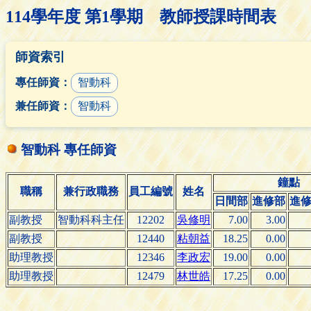
114學年度 第1學期 教師授課時間表
師資索引
專任師資：
智動科
兼任師資：
智動科
智動科 專任師資
鐘點
職稱
兼行政職務
員工編號
姓名
日間部
進修部
進
副教授
智動科科主任
12202
吳修明
7.00
3.00
副教授
12440
粘朝益
18.25
0.00
助理教授
12346
李政宏
19.00
0.00
助理教授
12479
林世皓
17.25
0.00