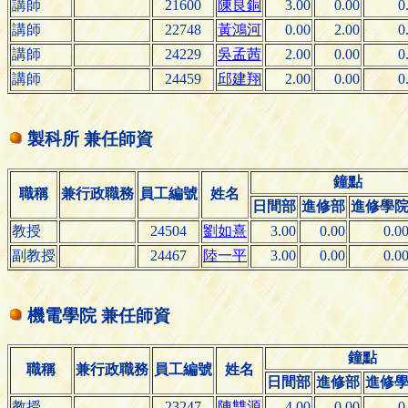
講師
21600
陳良銅
3.00
0.00
0
講師
22748
黃鴻河
0.00
2.00
0
講師
24229
吳孟茜
2.00
0.00
0
講師
24459
邱建翔
2.00
0.00
0
製科所 兼任師資
鐘點
職稱
兼行政職務
員工編號
姓名
日間部
進修部
進修學
教授
24504
劉如熹
3.00
0.00
0.0
副教授
24467
陸一平
3.00
0.00
0.0
機電學院 兼任師資
鐘點
職稱
兼行政職務
員工編號
姓名
日間部
進修部
進修
教授
23247
陳雙源
4.00
0.00
0