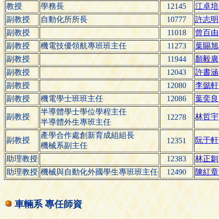
教授
學務長
12145
江卓培
副教授
自動化所所長
10777
許志明
副教授
11018
曾百由
副教授
機電技優領航專班班主任
11273
葉賜旭
副教授
11944
顏毅廣
副教授
12043
許書涵
副教授
12080
李懿軒
副教授
機電學士班班主任
12086
葉奕良
半導體學士學位學程主任
副教授
林哲宇
12278
半導體外生專班主任
產學合作處創新育成組組長
副教授
阮于軒
12351
機械系副主任
助理教授
12383
林正釧
助理教授
機械與自動化外國學生專班班主任
12490
陳紅章
車輛系 專任師資