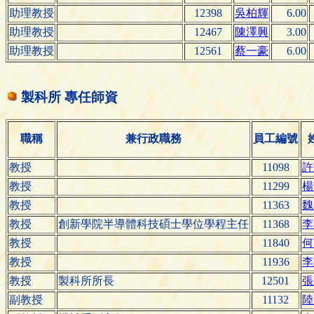
助理教授
12398
吳柏輝
6.00
助理教授
12467
陳澤興
3.00
助理教授
12561
蔡一豪
6.00
製科所 專任師資
職稱
兼行政職務
員工編號
教授
11098
許
教授
11299
楊
教授
11363
魏
教授
創新學院半導體科技碩士學位學程主任
11368
李
教授
11840
何
教授
11936
李
教授
製科所所長
12501
張
副教授
11132
陸