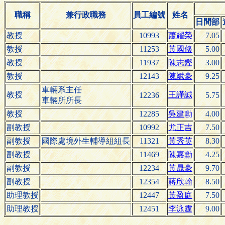
職稱
兼行政職務
員工編號
姓名
日間部
教授
10993
蕭耀榮
7.05
教授
11253
黃國修
5.00
教授
11937
陳志鏗
3.00
教授
12143
陳斌豪
9.25
車輛系主任
教授
王謹誠
12236
5.75
車輛所所長
教授
12285
吳
4.00
建

副教授
10992
尤正吉
7.50
副教授
國際處境外生輔導組組長
11321
黃秀英
8.30
副教授
11469
陳
4.25
嘉

副教授
12234
黃晟豪
9.70
副教授
12354
蔣欣翰
8.50
助理教授
12447
黃盈庭
7.50
助理教授
12451
李泳霆
9.00