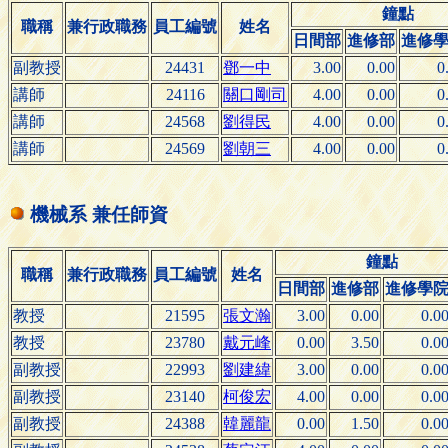
鐘點
職稱
兼行政職務
員工編號
姓名
日間部
進修部
進修
副教授
24431
鄧一中
3.00
0.00
0
講師
24116
關口剛司
4.00
0.00
0
講師
24568
劉得民
4.00
0.00
0
講師
24569
劉朝三
4.00
0.00
0
機械系 兼任師資
鐘點
職稱
兼行政職務
員工編號
姓名
日間部
進修部
進修學
教授
21595
張文瀚
3.00
0.00
0.0
教授
23780
戴元峰
0.00
3.50
0.0
副教授
22993
劉建緯
3.00
0.00
0.0
副教授
23140
柯俊宏
4.00
0.00
0.0
副教授
24388
韓麗龍
0.00
1.50
0.0