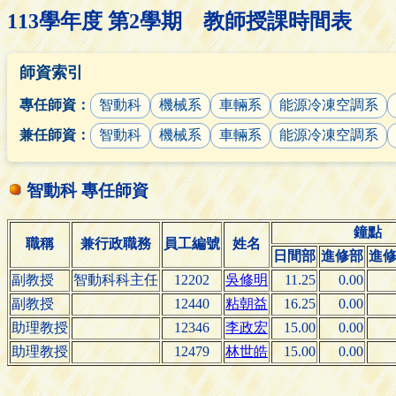
113學年度 第2學期 教師授課時間表
師資索引
專任師資：
智動科
機械系
車輛系
能源冷凍空調系
兼任師資：
智動科
機械系
車輛系
能源冷凍空調系
智動科 專任師資
鐘點
職稱
兼行政職務
員工編號
姓名
日間部
進修部
進
副教授
智動科科主任
12202
吳修明
11.25
0.00
副教授
12440
粘朝益
16.25
0.00
助理教授
12346
李政宏
15.00
0.00
助理教授
12479
林世皓
15.00
0.00