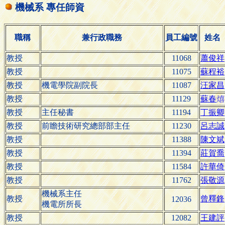
機械系 專任師資
職稱
兼行政職務
員工編號
姓名
教授
11068
蕭俊祥
教授
11075
蘇程裕
教授
機電學院副院長
11087
汪家昌
教授
11129
蘇
春

教授
主任秘書
11194
丁振卿
教授
前瞻技術研究總部部主任
11230
呂志誠
教授
11388
陳文斌
教授
11394
莊賀喬
教授
11584
許華倚
教授
11762
張敬源
機械系主任
教授
曾釋鋒
12036
機電所所長
教授
12082
王建評