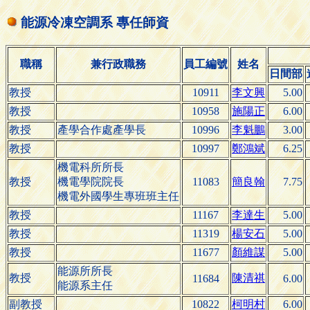
能源冷凍空調系 專任師資
職稱
兼行政職務
員工編號
姓名
日間部
教授
10911
李文興
5.00
教授
10958
施陽正
6.00
教授
產學合作處產學長
10996
李魁鵬
3.00
教授
10997
鄭鴻斌
6.25
機電科所所長
教授
機電學院院長
11083
簡良翰
7.75
機電外國學生專班班主任
教授
11167
李達生
5.00
教授
11319
楊安石
5.00
教授
11677
顏維謀
5.00
能源所所長
教授
陳清祺
11684
6.00
能源系主任
副教授
10822
柯明村
6.00