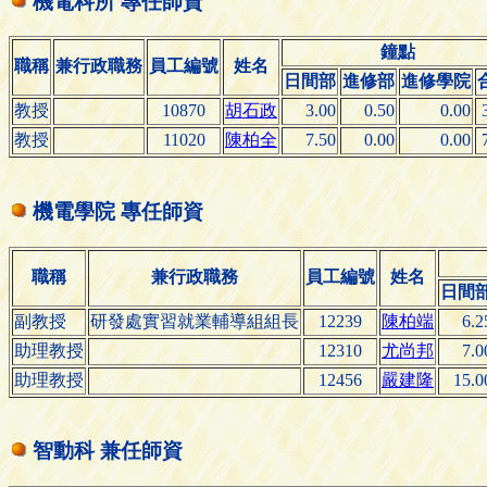
機電科所 專任師資
鐘點
職稱
兼行政職務
員工編號
姓名
日間部
進修部
進修學院
教授
10870
胡石政
3.00
0.50
0.00
教授
11020
陳柏全
7.50
0.00
0.00
機電學院 專任師資
職稱
兼行政職務
員工編號
姓名
日間
副教授
研發處實習就業輔導組組長
12239
陳柏端
6.2
助理教授
12310
尤尚邦
7.0
助理教授
12456
嚴建隆
15.0
智動科 兼任師資