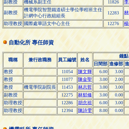
副教授
機械系副主任
11826
李
機電學院智慧鐵道碩士學位學程班主任
副教授
林
12283
計網中心行政組組長
助理教授
國際處華語文中心主任
12276
楊
自動化所 專任師資
鐘點
職稱
兼行政職務
員工編號
姓名
日間部
進修部
教授
11054
陳文輝
6.00
3.00
教授
11077
陳金聖
3.00
2.00
教授
機電學院副院長
11453
林志哲
3.00
3.00
副教授
12275
林郁修
3.00
0.00
助理教授
12286
胡念祖
6.00
3.00
助理教授
12394
陳詩雯
8.00
0.00