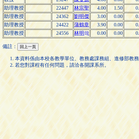
助理教授
22447
林宗聖
4.00
1.50
0
助理教授
24362
劉明傑
3.00
0.00
0
助理教授
24422
蒲鶴章
3.90
0.00
0
助理教授
24556
林
0.00
0.00
0
明

備註：
本資料係由本校各教學單位、教務處課務組、進修部教務
若您對課程有任何問題，請洽各開課系所。