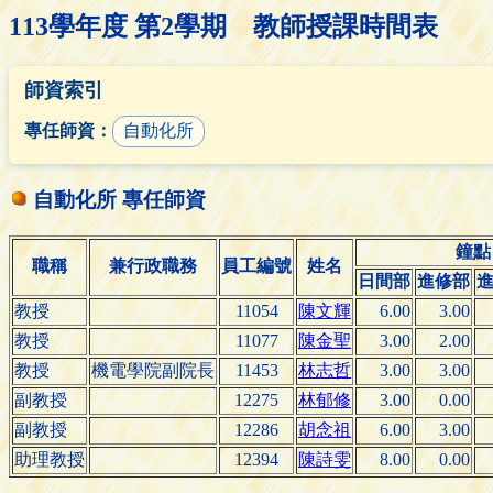
113學年度 第2學期 教師授課時間表
師資索引
專任師資：
自動化所
自動化所 專任師資
鐘點
職稱
兼行政職務
員工編號
姓名
日間部
進修部
教授
11054
陳文輝
6.00
3.00
教授
11077
陳金聖
3.00
2.00
教授
機電學院副院長
11453
林志哲
3.00
3.00
副教授
12275
林郁修
3.00
0.00
副教授
12286
胡念祖
6.00
3.00
助理教授
12394
陳詩雯
8.00
0.00