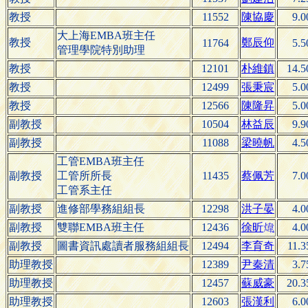
教授
11552
陳協慶
9.0
大上海EMBA班主任
教授
鄭辰仰
11764
5.5
管理學院特別助理
教授
12101
朴維鎮
14.5
教授
12499
張秉宸
5.0
教授
12566
陳隆昇
5.0
副教授
10504
林益辰
9.9
副教授
11088
梁曉帆
4.5
工管EMBA班主任
副教授
工管所所長
11435
蔡佩芳
7.0
工管系主任
副教授
進修部學務組組長
12298
洪子晏
4.0
副教授
雙聯EMBA班主任
12436
徐
4.0
昕

副教授
圖書資訊處讀者服務組組長
12494
李育奇
11.3
助理教授
12389
尹秦清
3.7
助理教授
12457
蘇威豪
20.3
助理教授
12603
張漢利
6.0