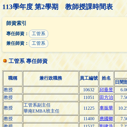
113學年度 第2學期 教師授課時間表
師資索引
專任師資：
工管系
兼任師資：
工管系
工管系 專任師資
職稱
兼行政職務
員工編號
姓名
日間
教授
10632
邱垂昱
6.0
教授
11051
田方治
7.5
工管系副主任
教授
車振華
11225
10.2
華南EMBA班主任
教授
11400
應國卿
7.5
教授
11537
劉建浩
7.2