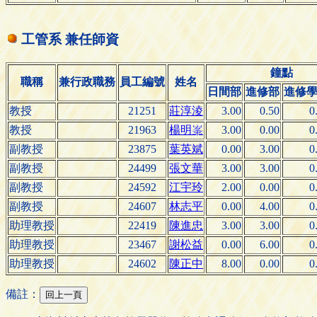
工管系 兼任師資
鐘點
職稱
兼行政職務
員工編號
姓名
日間部
進修部
進修
教授
21251
莊淳淩
3.00
0.50
0
教授
21963
楊
3.00
0.00
0
明

副教授
23875
葉英斌
0.00
3.00
0
副教授
24499
張文華
3.00
3.00
0
副教授
24592
江宇玲
2.00
0.00
0
副教授
24607
林志平
0.00
4.00
0
助理教授
22419
陳進忠
3.00
3.00
0
助理教授
23467
謝松益
0.00
6.00
0
助理教授
24602
陳正中
8.00
0.00
0
備註：