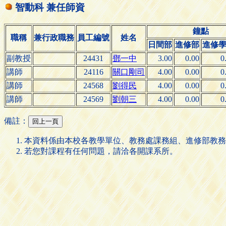
智動科 兼任師資
鐘點
職稱
兼行政職務
員工編號
姓名
日間部
進修部
進修
副教授
24431
鄧一中
3.00
0.00
0
講師
24116
關口剛司
4.00
0.00
0
講師
24568
劉得民
4.00
0.00
0
講師
24569
劉朝三
4.00
0.00
0
備註：
本資料係由本校各教學單位、教務處課務組、進修部教務
若您對課程有任何問題，請洽各開課系所。