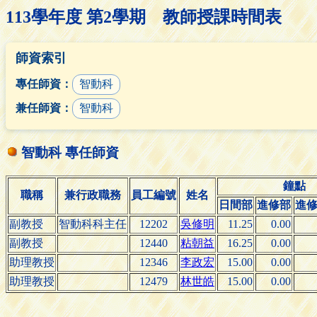
113學年度 第2學期 教師授課時間表
師資索引
專任師資：
智動科
兼任師資：
智動科
智動科 專任師資
鐘點
職稱
兼行政職務
員工編號
姓名
日間部
進修部
進
副教授
智動科科主任
12202
吳修明
11.25
0.00
副教授
12440
粘朝益
16.25
0.00
助理教授
12346
李政宏
15.00
0.00
助理教授
12479
林世皓
15.00
0.00