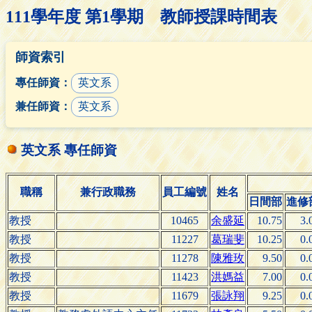
111學年度 第1學期 教師授課時間表
師資索引
專任師資：
英文系
兼任師資：
英文系
英文系 專任師資
職稱
兼行政職務
員工編號
姓名
日間部
進修
教授
10465
余盛延
10.75
3.
教授
11227
葛瑞斐
10.25
0.
教授
11278
陳雅玫
9.50
0.
教授
11423
洪媽益
7.00
0.
教授
11679
張詠翔
9.25
0.