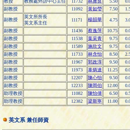
教授
教務處外語中心主任
11732
林彥良
5.50
0.
副教授
11092
黃如瑩
7.50
1.
英文所所長
副教授
楊韻華
11171
4.75
3.
英文系主任
副教授
11436
蔡逸萍
10.75
0.
副教授
11538
葉采青
9.75
0.
副教授
11589
施欣文
9.75
0.
副教授
11733
林含怡
8.50
2.
副教授
11967
郭政淳
9.50
0.
副教授
11973
辜炳達
11.25
0.
副教授
12207
陳心怡
9.50
0.
副教授
12233
陳岡伯
12.00
0.
助理教授
11082
陳怡倩
6.50
0.
助理教授
12382
梁斯寧
11.00
0.
英文系 兼任師資