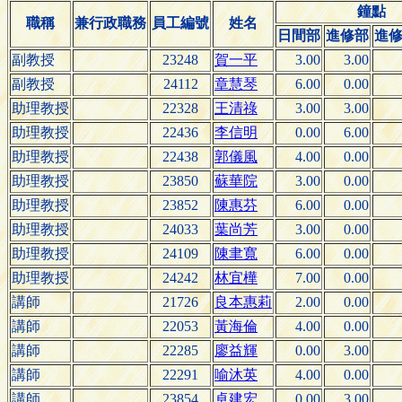
鐘點
職稱
兼行政職務
員工編號
姓名
日間部
進修部
進
副教授
23248
賀一平
3.00
3.00
副教授
24112
章慧琴
6.00
0.00
助理教授
22328
王清祿
3.00
3.00
助理教授
22436
李信明
0.00
6.00
助理教授
22438
郭儀風
4.00
0.00
助理教授
23850
蘇華院
3.00
0.00
助理教授
23852
陳惠芬
6.00
0.00
助理教授
24033
葉尚芳
3.00
0.00
助理教授
24109
陳聿寬
6.00
0.00
助理教授
24242
林宜樺
7.00
0.00
講師
21726
良本惠莉
2.00
0.00
講師
22053
黃海倫
4.00
0.00
講師
22285
廖益輝
0.00
3.00
講師
22291
喻沐英
4.00
0.00
講師
23854
卓建宏
0.00
3.00