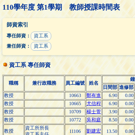
110學年度 第1學期 教師授課時間表
師資索引
專任師資：
資工系
兼任師資：
資工系
資工系 專任師資
鐘
職稱
兼行政職務
員工編號
姓名
日間部
進修部
教授
10663
鄭有進
6.90
0.00
教授
10665
尤信程
6.90
0.00
教授
10709
楊士萱
3.90
0.00
教授
10772
吳和庭
8.50
0.00
資工所所長
教授
劉建宏
11106
13.50
0.00
資工系主任