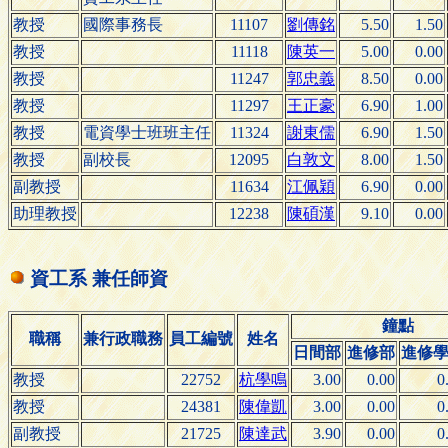
教授
國際事務長
11107
劉傳銘
5.50
1.50
教授
11118
陳英一
5.00
0.00
教授
11247
郭忠義
8.50
0.00
教授
11297
王正豪
6.90
1.00
教授
電資學士班班主任
11324
謝東儒
6.90
1.50
教授
副校長
12095
白敦文
8.00
1.50
副教授
11634
江佩穎
6.90
0.00
助理教授
12238
陳碩漢
9.10
0.00
資工系 兼任師資
鐘點
職稱
兼行政職務
員工編號
姓名
日間部
進修部
進修
教授
22752
杭學鳴
3.00
0.00
0
教授
24381
陳偉凱
3.00
0.00
0
副教授
21725
陳達武
3.90
0.00
0