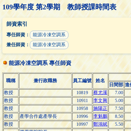
109學年度 第2學期 教師授課時間表
師資索引
專任師資：
能源冷凍空調系
兼任師資：
能源冷凍空調系
能源冷凍空調系 專任師資
職稱
兼行政職務
員工編號
姓名
日間部
進
教授
10819
蔡尤溪
7.00
教授
10911
李文興
5.00
教授
10958
施陽正
7.50
教授
產學合作處產學長
10996
李魁鵬
8.50
教授
10997
鄭鴻斌
5.50