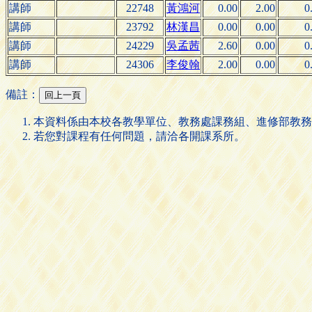
講師
22748
黃鴻河
0.00
2.00
0
講師
23792
林漢昌
0.00
0.00
0
講師
24229
吳孟茜
2.60
0.00
0
講師
24306
李俊翰
2.00
0.00
0
備註：
本資料係由本校各教學單位、教務處課務組、進修部教務
若您對課程有任何問題，請洽各開課系所。