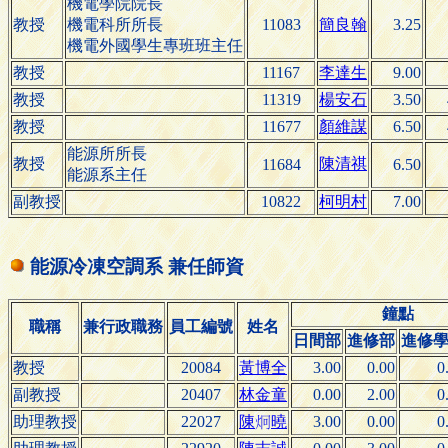
機電學院院長
教授
機電科所所長
11083
簡良翰
3.25
機電外國學生專班班主任
教授
11167
李達生
9.00
教授
11319
楊安石
3.50
教授
11677
顏維謀
6.50
能源所所長
教授
陳清祺
11684
6.50
能源系主任
副教授
10822
柯明村
7.00
能源冷凍空調系 兼任師資
鐘點
職稱
兼行政職務
員工編號
姓名
日間部
進修部
進修
教授
20084
黃博全
3.00
0.00
0
副教授
20407
林金童
0.00
2.00
0
助理教授
22027
曉
3.00
0.00
0
陳
