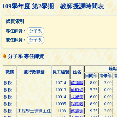
109學年度 第2學期 教師授課時間表
師資索引
專任師資：
分子系
兼任師資：
分子系
分子系 專任師資
鐘點
職稱
兼行政職務
員工編號
姓名
日間部
進修部
教授
10714
芮祥鵬
8.00
3.00
教授
10913
蘇昭瑾
5.75
0.00
教授
10914
張淑美
6.00
0.00
教授
10995
程耀毅
8.90
0.00
教授
工程學士班班主任
11108
蔡麗珠
9.75
2.00