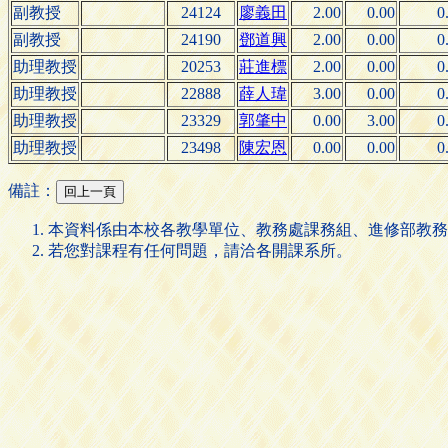
副教授
24124
廖義田
2.00
0.00
0
副教授
24190
鄧道興
2.00
0.00
0
助理教授
20253
莊進標
2.00
0.00
0
助理教授
22888
薛人瑋
3.00
0.00
0
助理教授
23329
郭肇中
0.00
3.00
0
助理教授
23498
陳宏恩
0.00
0.00
0
備註：
本資料係由本校各教學單位、教務處課務組、進修部教務
若您對課程有任何問題，請洽各開課系所。