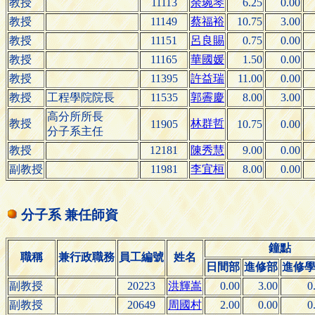
教授
11113
余琬琴
6.25
0.00
教授
11149
蔡福裕
10.75
3.00
教授
11151
呂良賜
0.75
0.00
教授
11165
華國媛
1.50
0.00
教授
11395
許益瑞
11.00
0.00
教授
工程學院院長
11535
郭霽慶
8.00
3.00
高分所所長
教授
林群哲
11905
10.75
0.00
分子系主任
教授
12181
陳秀慧
9.00
0.00
副教授
11981
李宜桓
8.00
0.00
分子系 兼任師資
鐘點
職稱
兼行政職務
員工編號
姓名
日間部
進修部
進修
副教授
20223
洪輝嵩
0.00
3.00
0
副教授
20649
周國村
2.00
0.00
0