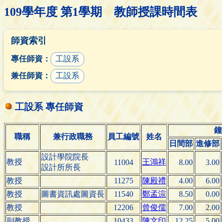
109學年度 第1學期 教師授課時間表
師資索引
專任師資：
工設系
兼任師資：
工設系
工設系 專任師資
鐘
職稱
兼行政職務
員工編號
姓名
日間部
進修部
設計學院院長
教授
王鴻祥
11004
8.00
3.00
設計所所長
教授
11275
陳殿禮
4.00
6.00
教授
圖書資訊處圖資長
11540
鄭孟淙
8.50
0.00
教授
12206
曾俊儒
7.00
2.00
副教授
10433
陳文印
12.25
5.00