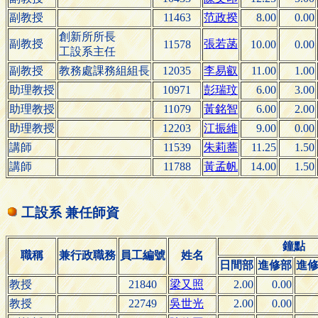
副教授
11463
范政揆
8.00
0.00
創新所所長
副教授
張若菡
11578
10.00
0.00
工設系主任
副教授
教務處課務組組長
12035
李易叡
11.00
1.00
助理教授
10971
彭瑞玟
6.00
3.00
助理教授
11079
黃銘智
6.00
2.00
助理教授
12203
江振維
9.00
0.00
講師
11539
朱莉蕎
11.25
1.50
講師
11788
黃孟帆
14.00
1.50
工設系 兼任師資
鐘點
職稱
兼行政職務
員工編號
姓名
日間部
進修部
進
教授
21840
梁又照
2.00
0.00
教授
22749
吳世光
2.00
0.00