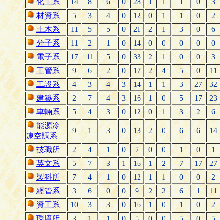
化工系
14
8
6
0
28
1
1
1
0
3
材資系
5
3
4
0
12
0
1
1
0
2
土木系
11
5
5
0
21
2
1
3
0
6
分子系
11
2
1
0
14
0
0
0
0
0
電子系
17
11
5
0
33
2
1
0
0
3
工管系
9
6
2
0
17
2
4
5
0
11
工設系
4
3
4
3
14
1
1
3
27
32
建築系
2
7
4
3
16
1
0
5
17
23
車輛系
5
4
3
0
12
0
1
3
2
6
能源冷
9
1
3
0
13
2
0
6
6
14
凍空調系
技職所
2
4
1
0
7
0
0
1
0
1
英文系
5
7
3
1
16
1
2
7
17
27
製科所
7
4
1
0
12
1
1
0
0
2
經管系
3
6
0
0
9
2
2
6
1
11
資工系
10
3
3
0
16
1
0
1
0
2
環境所
3
1
1
0
5
0
0
5
0
5