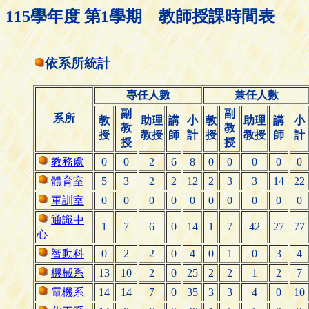
115學年度 第1學期 教師授課時間表
依系所統計
專任人數
兼任人數
副
副
系所
教
助理
講
小
教
助理
講
小
教
教
授
教授
師
計
授
教授
師
計
授
授
教務處
0
0
2
6
8
0
0
0
0
0
體育室
5
3
2
2
12
2
3
3
14
22
軍訓室
0
0
0
0
0
0
0
0
0
0
通識中
1
7
6
0
14
1
7
42
27
77
心
智動科
0
2
2
0
4
0
1
0
3
4
機械系
13
10
2
0
25
2
2
1
2
7
電機系
14
14
7
0
35
3
3
4
0
10