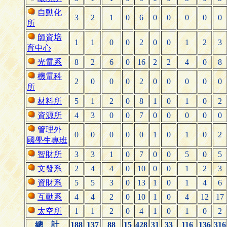
自動化
3
2
1
0
6
0
0
0
0
0
所
師資培
1
1
0
0
2
0
0
1
2
3
育中心
光電系
8
2
6
0
16
2
2
4
0
8
機電科
2
0
0
0
2
0
0
0
0
0
所
材料所
5
1
2
0
8
1
0
1
0
2
資源所
4
3
0
0
7
0
0
0
0
0
管理外
0
0
0
0
0
1
0
1
0
2
國學生專班
智財所
3
3
1
0
7
0
0
5
0
5
文發系
2
4
4
0
10
0
0
1
2
3
資財系
5
5
3
0
13
1
0
1
4
6
互動系
4
4
2
0
10
1
0
4
12
17
太空所
1
1
2
0
4
1
0
1
0
2
總 計
188
137
88
15
428
31
33
116
136
316