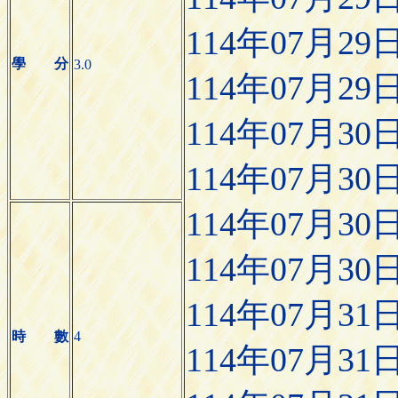
114年07月29
學 分
3.0
114年07月29
114年07月30
114年07月30
114年07月30
114年07月30
114年07月31
時 數
4
114年07月31