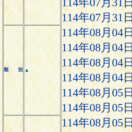
114年07月31
114年07月31
114年08月04
114年08月04
114年08月04
類 別
▲
114年08月04
114年08月05
114年08月05
114年08月05