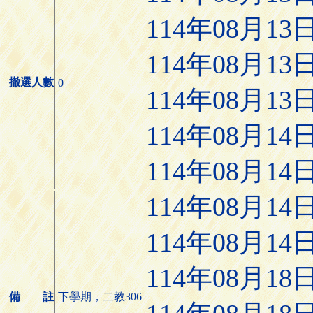
114年08月13
114年08月13
撤選人數
0
114年08月13
114年08月14
114年08月14
114年08月14
114年08月14
114年08月18
備 註
下學期，二教306