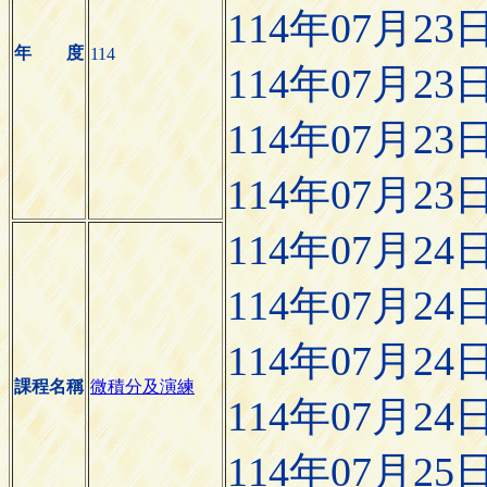
114年07月23
年 度
114
114年07月23
114年07月23
114年07月23
114年07月24
114年07月24
114年07月24
課程名稱
微積分及演練
114年07月24
114年07月25