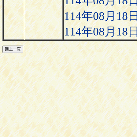
114年08月18
114年08月18
114年08月18