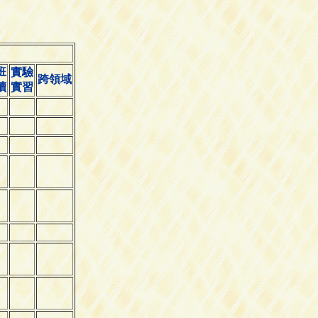
班
實驗
跨領域
讀
實習