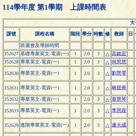
114學年度 第1學期 上課時間表
大
課號
課程名稱
階段
學分
時數
修
教師
日
班週會及導師時間
352627
基礎專業英文-電資(一)
1
2.0
3
高銘宏
△
352628
專業英文-電資(一)
1
2.0
3
何思慧
△
專業英文-電資(一)
劉慧雯
352630
1
2.0
3
△
專業英文-電資(一)
林煜善
352631
1
2.0
3
△
352632
專業英文-電資(一)
1
2.0
3
章慧琴
△
專業英文-電資(一)
李思葭
352633
1
2.0
3
△
進階專業英文-電資(一)
連大成
352629
1
2.0
3
△