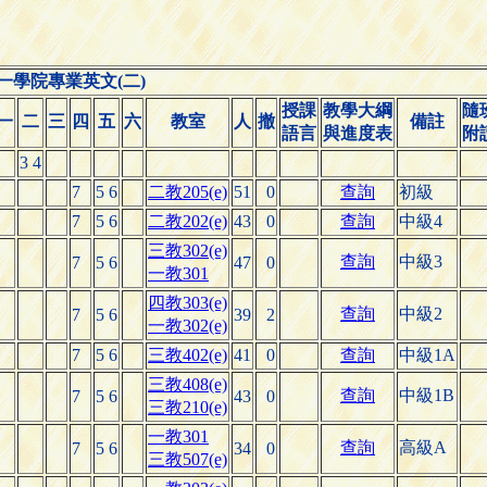
一學院專業英文(二)
授課
教學大綱
隨
一
二
三
四
五
六
教室
人
撤
備註
語言
與進度表
附
3 4
7
5 6
二教205(e)
51
0
查詢
初級
7
5 6
二教202(e)
43
0
查詢
中級4
三教302(e)
查詢
中級3
7
5 6
47
0
一教301
四教303(e)
查詢
中級2
7
5 6
39
2
一教302(e)
7
5 6
三教402(e)
41
0
查詢
中級1A
三教408(e)
查詢
中級1B
7
5 6
43
0
三教210(e)
一教301
查詢
高級A
7
5 6
34
0
三教507(e)