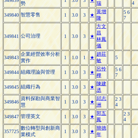
349839
1
3.0
3
★
4
勢
瑞
黃增
5 6
智慧零售
349840
1
3.0
3
★
7
隆
方文
昌
公司治理
349841
1
3.0
3
★
林鳳
儀
企業經營效率分析
趙莊
349843
1
1.0
1
★
5
實作
敏
呂怜
5 6
組織理論與管理
349844
1
3.0
3
★
7
樺
陳建
組織行為
349845
1
3.0
3
★
丞
資料探勘與商業智
邱志
2 3
349846
1
3.0
3
★
4
慧
洲
郭五
2 3
管理英文
349847
1
3.0
3
★
4
鳳
數位轉型與創新商
簡德
357725
1
3.0
3
★
業模式
年