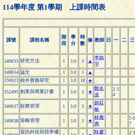
114學年度 第1學期 上課時間表
階
學
時
課號
課程名稱
修
教師
日
一
二
三
段
分
數
李鎮
研究方法
349833
1
3.0
3
▲
宇
349834
論文
1
3.0
3
▲
359923
校外實務研究
1
3.0
18
★
鄭名
2 3
創業與商業計畫
352495
1
3.0
3
★
4
道
趙莊
財務管理
349837
1
3.0
3
★
敏
林雅
5 6
策略管理
349838
1
3.0
3
★
7
惠
資訊科技與競爭優
耿慶
2 3