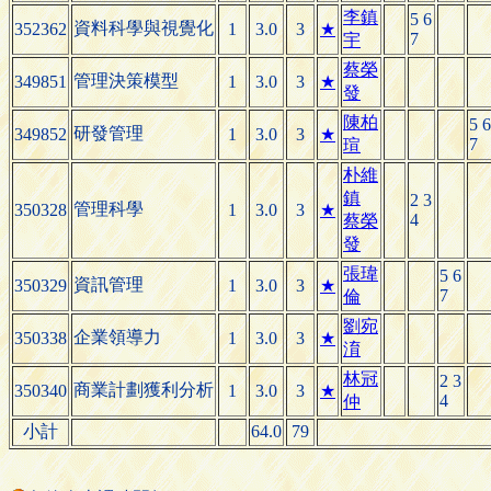
李鎮
5 6
資料科學與視覺化
352362
1
3.0
3
★
7
宇
蔡榮
管理決策模型
349851
1
3.0
3
★
發
陳柏
5 6
研發管理
349852
1
3.0
3
★
7
瑄
朴維
鎮
2 3
管理科學
350328
1
3.0
3
★
4
蔡榮
發
張瑋
5 6
資訊管理
350329
1
3.0
3
★
7
倫
劉宛
企業領導力
350338
1
3.0
3
★
淯
林冠
2 3
商業計劃獲利分析
350340
1
3.0
3
★
4
仲
小計
64.0
79