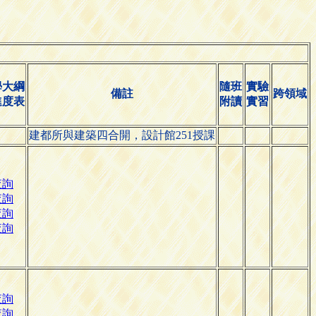
學大綱
隨班
實驗
備註
跨領域
進度表
附讀
實習
建都所與建築四合開，設計館251授課
查詢
查詢
查詢
查詢
查詢
查詢