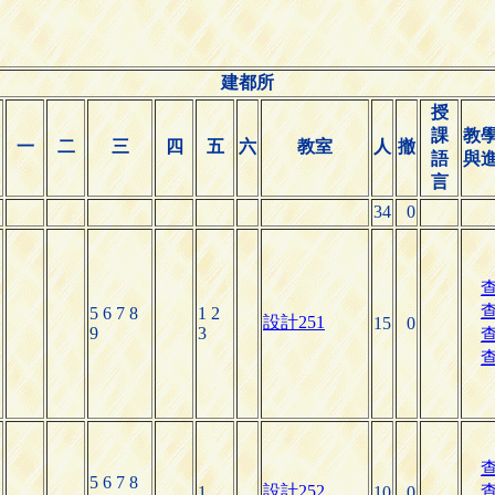
建都所
授
課
教
日
一
二
三
四
五
六
教室
人
撤
語
與
言
34
0
5 6 7 8
1 2
設計251
15
0
9
3
5 6 7 8
設計252
1
10
0