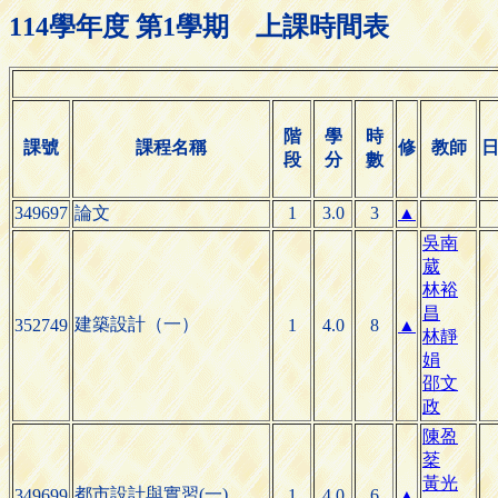
114學年度 第1學期 上課時間表
階
學
時
課號
課程名稱
修
教師
段
分
數
349697
論文
1
3.0
3
▲
吳南
葳
林裕
昌
建築設計（一）
352749
1
4.0
8
▲
林靜
娟
邵文
政
陳盈
棻
黃光
都市設計與實習(一)
349699
1
4.0
6
▲