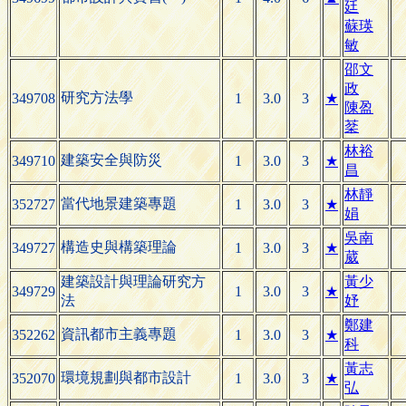
廷
蘇瑛
敏
邵文
政
研究方法學
349708
1
3.0
3
★
陳盈
棻
林裕
建築安全與防災
349710
1
3.0
3
★
昌
林靜
當代地景建築專題
352727
1
3.0
3
★
娟
吳南
構造史與構築理論
349727
1
3.0
3
★
葳
建築設計與理論研究方
黃少
349729
1
3.0
3
★
法
妤
鄭建
資訊都市主義專題
352262
1
3.0
3
★
科
黃志
環境規劃與都市設計
352070
1
3.0
3
★
弘