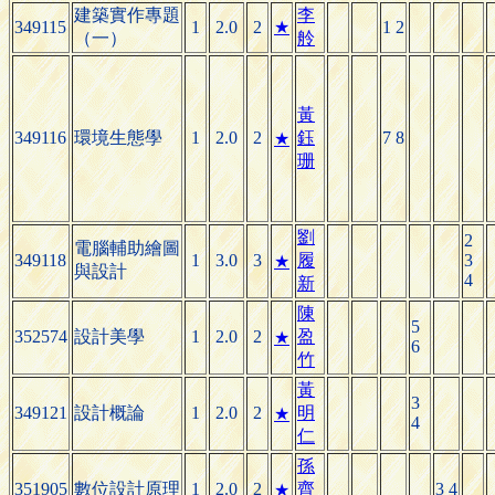
建築實作專題
李
349115
1
2.0
2
★
1 2
（一）
舲
黃
349116
環境生態學
1
2.0
2
鈺
7 8
★
珊
劉
2
電腦輔助繪圖
349118
1
3.0
3
履
3
★
與設計
4
新
陳
5
352574
設計美學
1
2.0
2
盈
★
6
竹
黃
3
349121
設計概論
1
2.0
2
明
★
4
仁
孫
351905
數位設計原理
1
2.0
2
齊
3 4
★