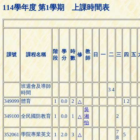
114學年度 第1學期 上課時間表
階
學
時
教
課號
課程名稱
修
日
一
二
三
四
五
段
分
數
師
班週會及導師
3 4
時間
349099
體育
1
0.0
2
1 2
△
吳
349100
全民國防教育
1
0.0
1
湘
2
△
怡
7
學院專業英文
352061
1
2.0
3
△
5
8