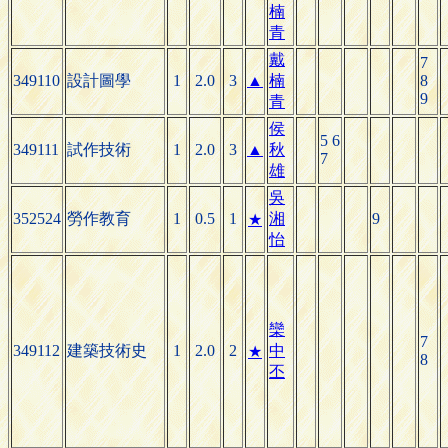
楠
青
戴
7
349110
設計圖學
1
2.0
3
▲
楠
8
9
青
侯
5 6
349111
試作技術
1
2.0
3
▲
秋
7
雄
吳
352524
勞作教育
1
0.5
1
湘
9
★
怡
欒
7
349112
建築技術史
1
2.0
2
中
★
8
丕