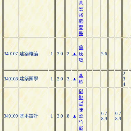
黃
宏
裕
蘇
育
民
蘇
349107
建築概論
1
2.0
2
▲
瑛
5 6
敏
2
李
建築圖學
349108
1
2.0
3
▲
3
舲
4
邱
鄭
哲
陳
6 7
6 7
349109
基本設計
1
3.0
8
▲
盈
8 9
8 9
竹
戴