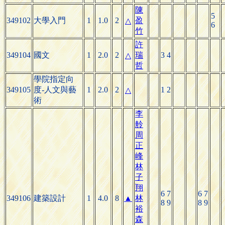
陳
5
349102
大學入門
1
1.0
2
盈
△
6
竹
許
349104
國文
1
2.0
2
瑞
3 4
△
哲
學院指定向
349105
度-人文與藝
1
2.0
2
1 2
△
術
李
舲
周
正
峰
林
子
翔
6 7
6 7
349106
建築設計
1
4.0
8
▲
林
8 9
8 9
裕
森