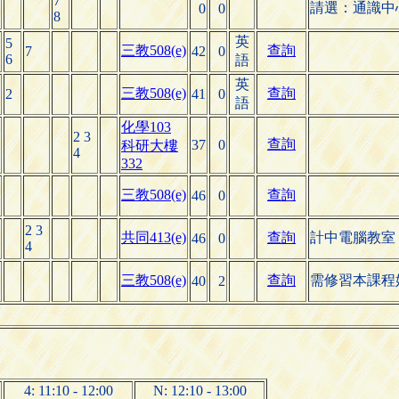
7
請選：通識中
0
0
8
英
5
三教508(e)
查詢
7
42
0
6
語
英
三教508(e)
查詢
2
41
0
語
化學103
2 3
查詢
37
0
科研大樓
4
332
三教508(e)
查詢
46
0
2 3
共同413(e)
查詢
計中電腦教室
46
0
4
三教508(e)
查詢
需修習本課程
40
2
4: 11:10 - 12:00
N: 12:10 - 13:00