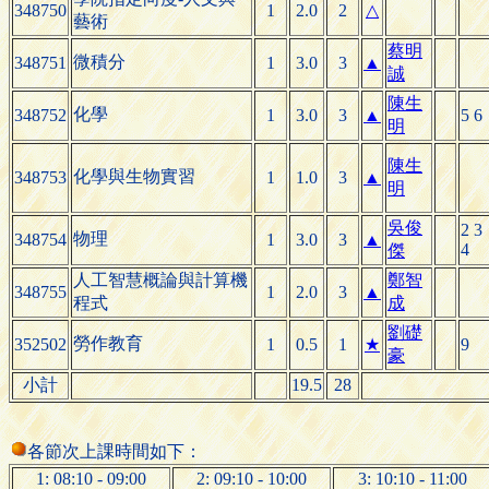
348750
1
2.0
2
△
藝術
蔡明
微積分
348751
1
3.0
3
▲
誠
陳生
化學
348752
1
3.0
3
▲
5 6
明
陳生
化學與生物實習
348753
1
1.0
3
▲
明
吳俊
2 3
物理
348754
1
3.0
3
▲
4
傑
人工智慧概論與計算機
鄭智
348755
1
2.0
3
▲
程式
成
劉礎
勞作教育
352502
1
0.5
1
★
9
豪
小計
19.5
28
各節次上課時間如下：
1: 08:10 - 09:00
2: 09:10 - 10:00
3: 10:10 - 11:00