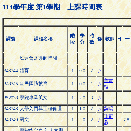
114學年度 第1學期 上課時間表
階
學
時
課號
課程名稱
修
教師
日
一
段
分
數
班週會及導師時間
體育
348744
1
0.0
2
△
詹書
全民國防教育
348745
1
0.0
1
△
桓
學院專業英文
352038
1
2.0
3
△
348748
大學入門與工程倫理
1
1.0
2
魏暘
△
陳冠
國文
348749
1
2.0
2
△
7 8
薇
學院指定向度-人文與