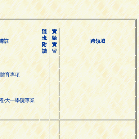
隨
實
班
驗
備註
跨領域
附
實
讀
習
\體育專項
程\大一學院專業