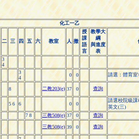
化工一乙
授
教學大
課
綱
二
三
四
五
六
教室
人
撤
語
與進度
言
表
3
4
3
請選：體育室
0
0
4
二教203(e)
查詢
8
37
0
請選校院級課
5 6
6
0
0
英文(三)
7 8
三教508(e)
37
0
查詢
三教508(e)
查詢
39
0