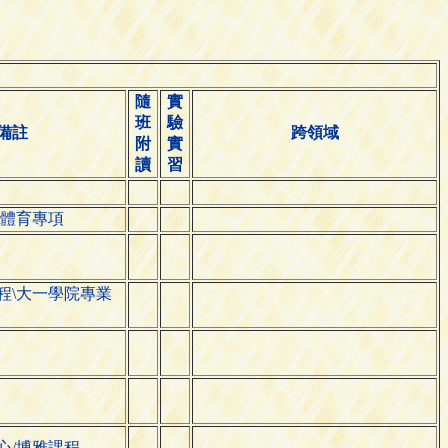
隨
實
班
驗
備註
跨領域
附
實
讀
習
\體育專項
程\大一學院專業
心/博雅課程