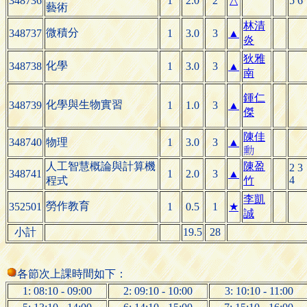
348736
1
2.0
2
△
5 6
藝術
林清
微積分
348737
1
3.0
3
▲
炎
狄雅
化學
348738
1
3.0
3
▲
南
鍾仁
化學與生物實習
348739
1
1.0
3
▲
傑
陳
佳
348740
物理
1
3.0
3
▲

人工智慧概論與計算機
陳盈
2 3
348741
1
2.0
3
▲
4
程式
竹
李凱
勞作教育
352501
1
0.5
1
★
誠
小計
19.5
28
各節次上課時間如下：
1: 08:10 - 09:00
2: 09:10 - 10:00
3: 10:10 - 11:00