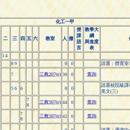
化工一甲
授
教學大
課
綱
二
三
四
五
六
教室
人
撤
語
與進度
言
表
3 4
8 9
0
0
請選：體育室
三教207(e)
查詢
7
39
0
請選校院級課
5 6
6
0
0
英文(三)
7
三教507(e)
查詢
44
0
8
7
三教507(e)
查詢
42
0
8
請選：通識中