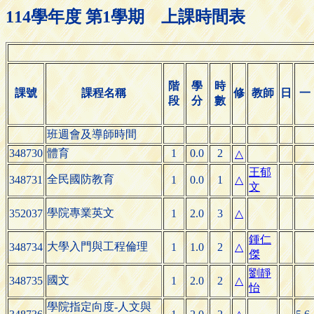
114學年度 第1學期 上課時間表
階
學
時
課號
課程名稱
修
教師
日
一
段
分
數
班週會及導師時間
348730
體育
1
0.0
2
△
王郁
全民國防教育
348731
1
0.0
1
△
文
學院專業英文
352037
1
2.0
3
△
鍾仁
大學入門與工程倫理
348734
1
1.0
2
△
傑
劉靜
國文
348735
1
2.0
2
△
怡
學院指定向度-人文與