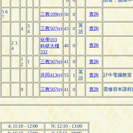
0
0
5 6
三教109(e)
查詢
50
0
7
英
3
三教507(e)
查詢
4
45
0
4
語
化學103
2 3
查詢
40
0
科研大樓
4
332
1
1
三教507(e)
41
0
查詢
2
英
共同413(e)
查詢
計中電腦教室
55
1
語
三教507(e)
查詢
需修習本課程
9
41
0
4: 11:10 - 12:00
N: 12:10 - 13:00