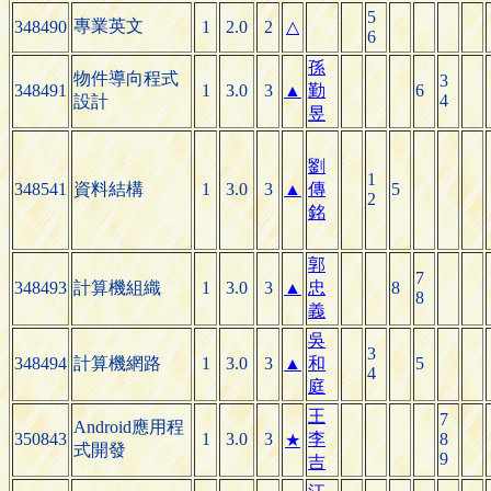
5
專業英文
348490
1
2.0
2
△
6
孫
物件導向程式
3
348491
1
3.0
3
▲
勤
6
4
設計
昱
劉
1
348541
資料結構
1
3.0
3
▲
傳
5
2
銘
郭
7
348493
計算機組織
1
3.0
3
▲
忠
8
8
義
吳
3
348494
計算機網路
1
3.0
3
▲
和
5
4
庭
王
7
Android應用程
350843
1
3.0
3
李
8
★
式開發
9
吉