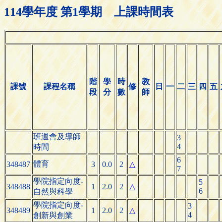
114學年度 第1學期 上課時間表
階
學
時
教
課號
課程名稱
修
日
一
二
三
四
五
段
分
數
師
班週會及導師
3
4
時間
6
體育
348487
3
0.0
2
△
7
學院指定向度-
5
348488
1
2.0
2
△
6
自然與科學
學院指定向度-
3
348489
1
2.0
2
△
4
創新與創業